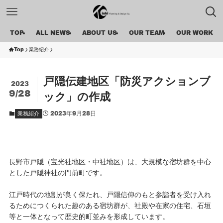
TOP
ALL NEWS
ABOUT US
OUR TEAM
OUR WORK
Top
業務紹介
戸隠伝建地区「防災アクションブ
2023
9/28
ック」の作成
2023年9月28日
業務紹介
長野市戸隠（宝光社地区・中社地区）は、大規模な宿坊群を中心
とした戸隠神社の門前町です。
江戸時代の地割が良く保たれ、戸隠信仰のもと参詣者を受け入れ
るためにつくられた趣のある宿坊群が、社殿や在家の住宅、石垣
等と一体となって歴史的町並みを形成しています。