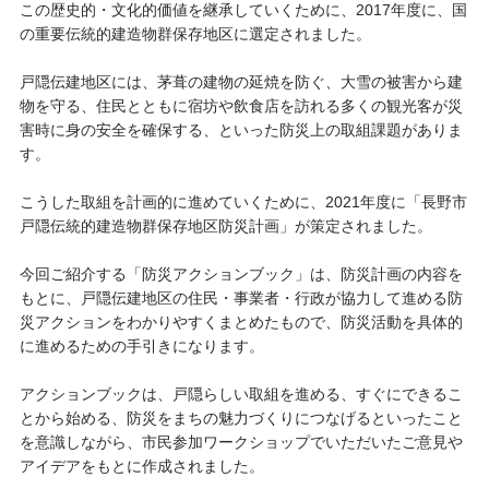
この歴史的・文化的価値を継承していくために、2017年度に、国
の重要伝統的建造物群保存地区に選定されました。
戸隠伝建地区には、茅葺の建物の延焼を防ぐ、大雪の被害から建
物を守る、住民とともに宿坊や飲食店を訪れる多くの観光客が災
害時に身の安全を確保する、といった防災上の取組課題がありま
す。
こうした取組を計画的に進めていくために、2021年度に「長野市
戸隠伝統的建造物群保存地区防災計画」が策定されました。
今回ご紹介する「防災アクションブック」は、防災計画の内容を
もとに、戸隠伝建地区の住民・事業者・行政が協力して進める防
災アクションをわかりやすくまとめたもので、防災活動を具体的
に進めるための手引きになります。
アクションブックは、戸隠らしい取組を進める、すぐにできるこ
とから始める、防災をまちの魅力づくりにつなげるといったこと
を意識しながら、市民参加ワークショップでいただいたご意見や
アイデアをもとに作成されました。