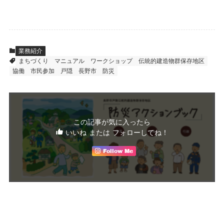
業務紹介
まちづくり
マニュアル
ワークショップ
伝統的建造物群保存地区
協働
市民参加
戸隠
長野市
防災
この記事が気に入ったら
いいね または フォローしてね！
Follow Me