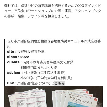
弊社では、伝建地区の防災課題を把握するための関係者インタビ
ュー、市民参加ワークショップの企画・運営、アクションブック
の作成・編集・デザイン等を担当しました。
長野市戸隠伝統的建造物群保存地区防災マニュアル作成業務委
託
site：長野県長野市⼾隠
since：2022
clients：長野市教育委員会事務局文化財課
都市整備部まちづくり課
adviser：村上正浩（工学院大学教授）
小林直弘（工学院大学研究補助員）
link：戸隠伝建地区については
こちら