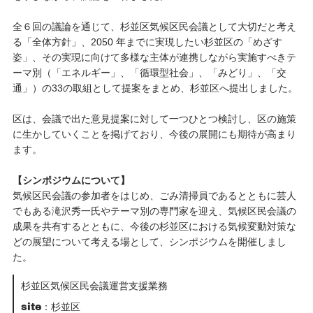
全６回の議論を通じて、杉並区気候区民会議として大切だと考え
る「全体方針」、2050 年までに実現したい杉並区の「めざす
姿」、その実現に向けて多様な主体が連携しながら実施すべきテ
ーマ別（「エネルギー」、「循環型社会」、「みどり」、「交
通」）の33の取組として提案をまとめ、杉並区へ提出しました。
区は、会議で出た意見提案に対して一つひとつ検討し、区の施策
に生かしていくことを掲げており、今後の展開にも期待が高まり
ます。
【シンポジウムについて】
気候区民会議の参加者をはじめ、ごみ清掃員であるとともに芸人
でもある滝沢秀一氏やテーマ別の専門家を迎え、気候区民会議の
成果を共有するとともに、今後の杉並区における気候変動対策な
どの展望について考える場として、シンポジウムを開催しまし
た。
杉並区気候区民会議運営支援業務
site：杉並区