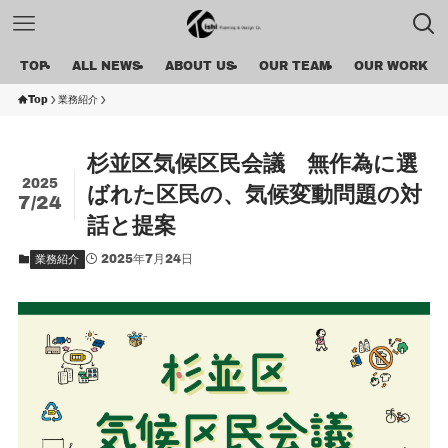
TOP
ALL NEWS
ABOUT US
OUR TEAM
OUR WORK
Top
業務紹介
杉並区気候区民会議 無作為に選
2025
ばれた区民の、気候変動問題の対
7/24
話と提案
2025年7月24日
業務紹介