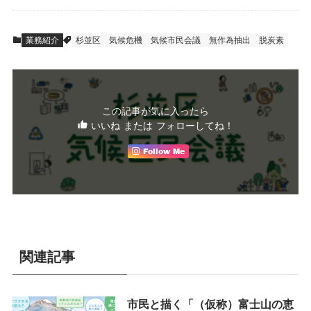
業務紹介
杉並区
気候危機
気候市民会議
無作為抽出
脱炭素
この記事が気に入ったら
いいね または フォローしてね！
Follow Me
関連記事
市民と描く「（仮称）富士山の恵